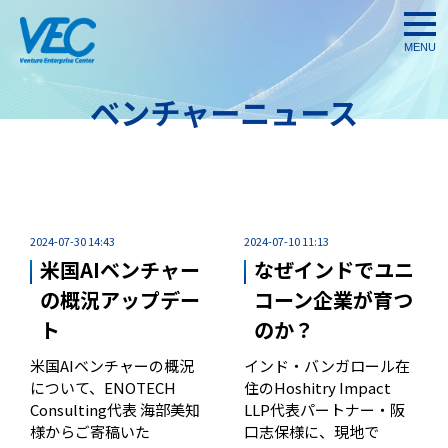
togg
navi
ベンチャーニュース
2024-07-30 14:43
2024-07-10 11:13
米国AIベンチャー
なぜインドでユニ
の概況アップデー
コーン企業が育つ
ト
のか？
米国AIベンチャーの概況
インド・バンガロール在
について、ENOTECH
住のHoshitry Impact
Consulting代表 海部美知
LLP代表パートナー・阪
様からご寄稿いた
口志保様に、現地で