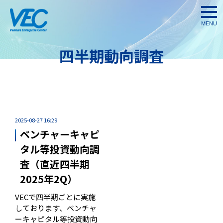
togg
navi
四半期動向調査
2025-08-27 16:29
ベンチャーキャピ
タル等投資動向調
査（直近四半期
2025年2Q）
VECで四半期ごとに実施
しております、ベンチャ
ーキャピタル等投資動向