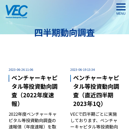
togg
navi
四半期動向調査
2023-06-26 11:06
2023-06-19 13:34
ベンチャーキャピ
ベンチャーキャピ
タル等投資動向調
タル等投資動向調
査（2022年度速
査（直近四半期
報）
2023年1Q）
2022年度ベンチャーキャ
VECで四半期ごとに実施
ピタル等投資動向調査の
しております、ベンチャ
速報値（年度速報）を取
ーキャピタル等投資動向