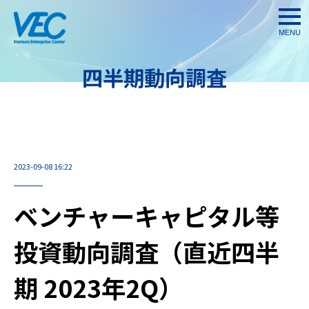
togg
navi
四半期動向調査
2023-09-08 16:22
ベンチャーキャピタル等
投資動向調査（直近四半
期 2023年2Q）