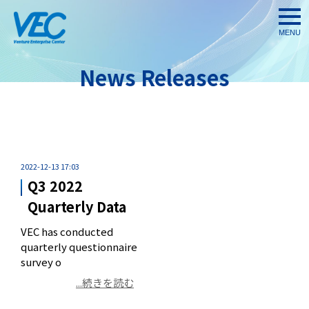
togg
navi
News Releases
2022-12-13 17:03
Q3 2022
Quarterly Data
VEC has conducted
quarterly questionnaire
survey o
...続きを読む