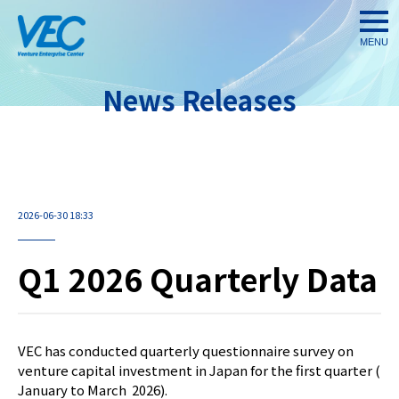
togg
navi
News Releases
2026-06-30 18:33
Q1 2026 Quarterly Data
VEC has conducted quarterly questionnaire survey on
venture capital investment in Japan for the first quarter (
January to March 2026).