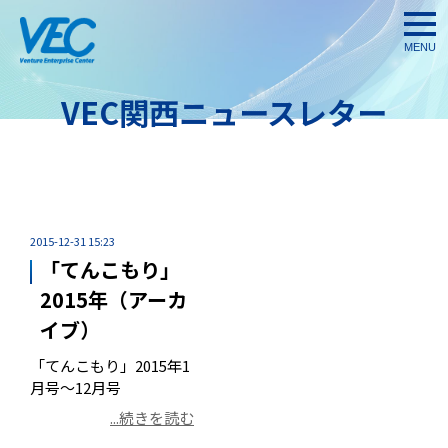
togg
navi
VEC関西ニュースレター
2015-12-31 15:23
「てんこもり」
2015年（アーカ
イブ）
「てんこもり」2015年1
月号～12月号
...続きを読む