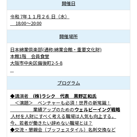
開催日
令和 7年１１月２６ 日（水）
18:00～20:00
開催場所
日本綿業倶楽部(通称:綿業会館・重要文化財)
本館1階 会員食堂
大阪市中央区備後町2-5-8
プログラム
◆講演者
(株)ラシク 代表 黒野正和氏
＜演題＞ ベンチャーも必須！世界の新常識！
業績アップのための
ウェルビーイング戦略
人材を人財にすべく考える職場は人気も向上する。
今、若者が働きたい辞めない職場とは？
◆交流・懇親会（ブッフェスタイル）名刺交換など