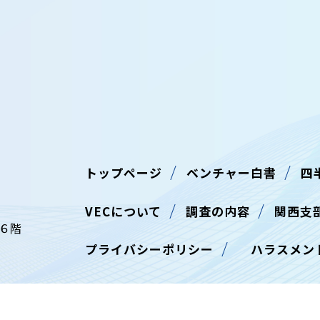
トップページ
ベンチャー白書
四
VECについて
調査の内容
関西支
ル６階
プライバシーポリシー
ハラスメン
ビル9階